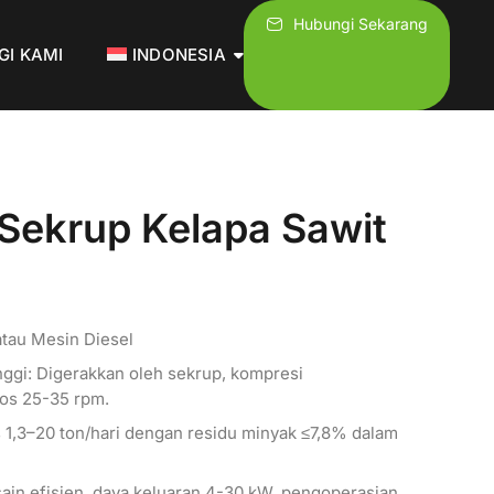
Hubungi Sekarang
GI KAMI
INDONESIA
Sekrup Kelapa Sawit
atau Mesin Diesel
inggi: Digerakkan oleh sekrup, kompresi
ros 25-35 rpm.
 1,3–20 ton/hari dengan residu minyak ≤7,8% dalam
in efisien, daya keluaran 4-30 kW, pengoperasian