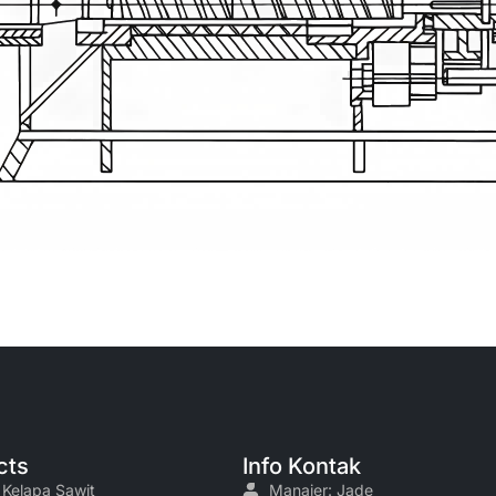
cts
Info Kontak
 Kelapa Sawit
Manajer: Jade