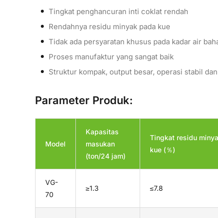
Tingkat penghancuran inti coklat rendah
Rendahnya residu minyak pada kue
Tidak ada persyaratan khusus pada kadar air bah
Proses manufaktur yang sangat baik
Struktur kompak, output besar, operasi stabil da
Parameter Produk:
Kapasitas
Tingkat residu miny
Model
masukan
kue (％)
(ton/24 jam)
VG-
≥1.3
≤7.8
70