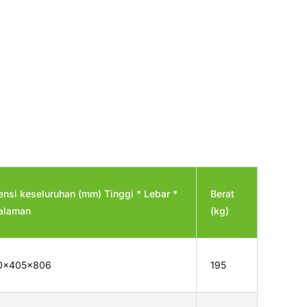
nsi keseluruhan (mm) Tinggi * Lebar *
Berat
alaman
(kg)
0×405×806
195