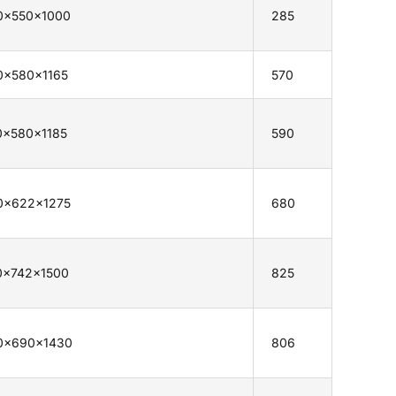
0×550×1000
285
0×580×1165
570
0×580×1185
590
0×622×1275
680
0×742×1500
825
0×690×1430
806