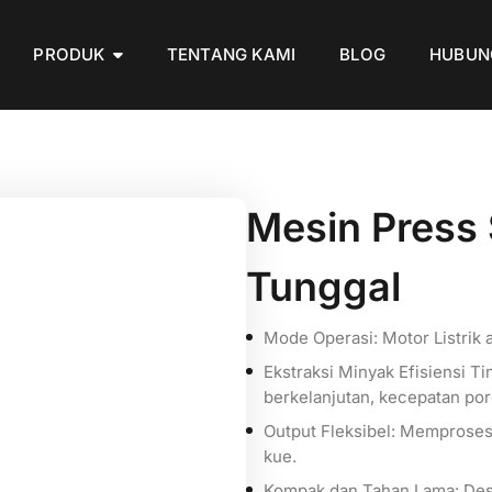
PRODUK
TENTANG KAMI
BLOG
HUBUN
Mesin Press 
Tunggal
Mode Operasi: Motor Listrik 
Ekstraksi Minyak Efisiensi T
berkelanjutan, kecepatan po
Output Fleksibel: Memproses
kue.
Kompak dan Tahan Lama: Desa