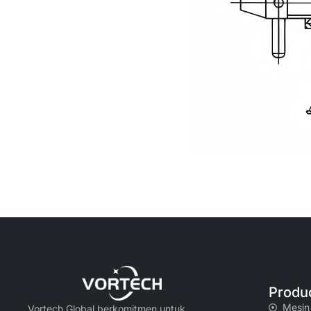
Produ
Mesin
Vortech Global berkomitmen untuk