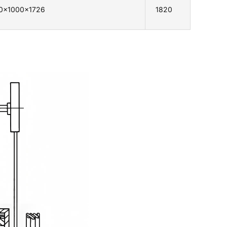
0×1000×1726
1820