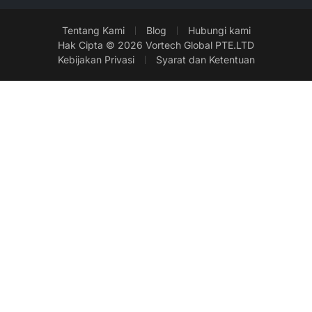
Tentang Kami
Blog
Hubungi kami
Hak Cipta © 2026 Vortech Global PTE.LTD
Kebijakan Privasi
Syarat dan Ketentuan