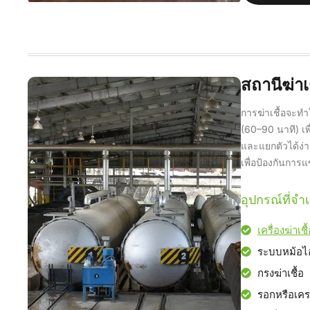
สถานีฆ่าเช
การฆ่าเชื้อจะทำ
(60–90 นาที) เพ
และแยกตัวได้ง่า
เพื่อป้องกันการแ
อุปกรณ์ที่จำเ
เครื่องฆ่าเ
ระบบหม้อไ
กรงฆ่าเชื้อ
รอกหรือเค