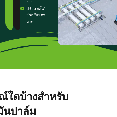
ง่าย
ปรับแต่งได้
สำหรับทุกข
นาด
ณ์ใดบ้างสำหรับ
มันปาล์ม