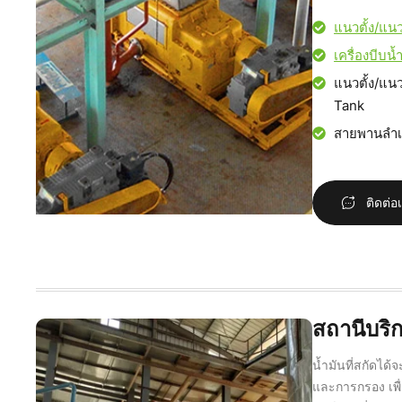
แนวตั้ง/แนว
เครื่องบีบน
แนวตั้ง/แนว
Tank
สายพานลำเล
ติดต่อ
สถานีบริ
น้ำมันที่สกัดได
และการกรอง เพื่