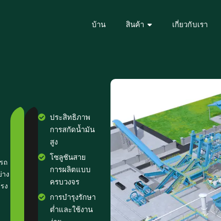
บ้าน
สินค้า
เกี่ยวกับเรา
ประสิทธิภาพ
ติดต่อ
รู้
การสกัดน้ำมัน
สูง
เรา
เพิ่ม
ด
โซลูชันสาย
ารถ
เติม
การผลิตแบบ
่าง
ครบวงจร
โรง
การบำรุงรักษา
ต่ำและใช้งาน