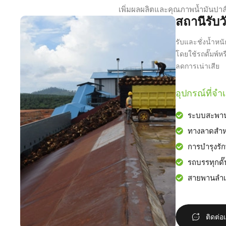
เพิ่มผลผลิตและคุณภาพน้ำมันปาล์
สถานีรับว
รับและชั่งน้ำห
โดยใช้รถดั๊มพ์หร
ลดการเน่าเสีย
อุปกรณ์ที่จำเ
ระบบสะพานช
ทางลาดสำห
การบำรุงรั
รถบรรทุกดั
สายพานลำเ
ติดต่อ