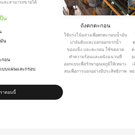
อาดและสามารถขายได้
ป็น
ถังตกตะกอน
น
ใช้แรงโน้มถ่วงเพื่อตกตะกอนน้ำมัน
ำมัน
ปาล์มดิบและแยกออกจากน้ำ
ต
ของแข็ง และตะกอน ใช้ขดลวด
ต
ทำความร้อนและผนังฉนวนที่
อ
ตะกอน
ออกแบบเพื่อรักษาอุณหภูมิให้เหมาะ
เ
องแบบแผ่นและกรอบ
สมเพื่อการแยกอย่างมีประสิทธิภาพ
หย
เราตอนนี้