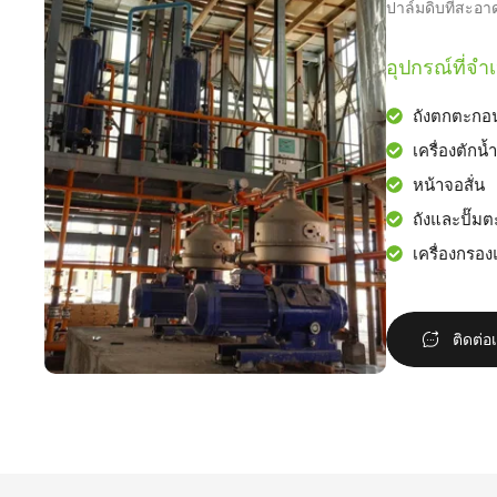
ปาล์มดิบที่สะ
อุปกรณ์ที่จำเ
ถังตกตะกอ
เครื่องตักน้
หน้าจอสั่น
ถังและปั๊ม
เครื่องกร
ติดต่อ