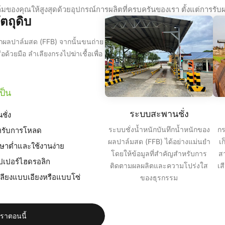
มของคุณให้สูงสุดด้วยอุปกรณ์การผลิตที่ครบครันของเรา ตั้งแต่การรับผล
ัตถุดิบ
นักผลปาล์มสด (FFB) จากนั้นขนถ่าย
ือด้วยมือ ลำเลียงกรงไปฆ่าเชื้อเพื่อ
ป็น
ระบบสะพานชั่ง
ั่ง
ระบบชั่งน้ำหนักบันทึกน้ำหนักของ
กร
รับการโหลด
ผลปาล์มสด (FFB) ได้อย่างแม่นยำ
เ
กษาต่ำและใช้งานง่าย
โดยให้ข้อมูลที่สำคัญสำหรับการ
ส
๊ปเปอร์ไฮดรอลิก
ติดตามผลผลิตและความโปร่งใส
เส
ลียงแบบเอียงหรือแบบโซ่
ของธุรกรรม
เราตอนนี้