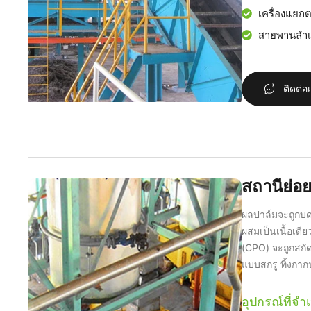
เครื่องแยก
สายพานลำเล
ติดต่อ
สถานีย่
ผลปาล์มจะถูกบดใน
ผสมเป็นเนื้อเดีย
(CPO) จะถูกสกัด
แบบสกรู ทิ้งกาก
อุปกรณ์ที่จำเ