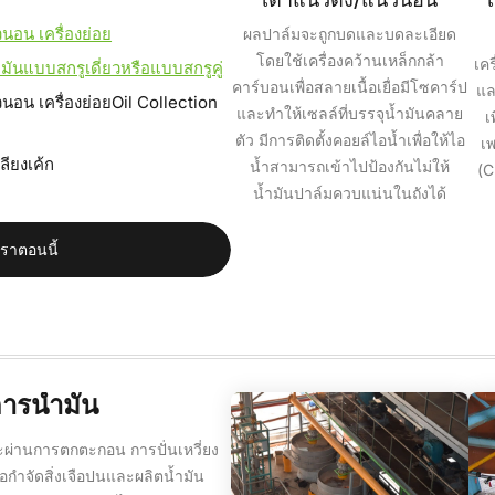
นอน เครื่องย่อย
ผลปาล์มจะถูกบดและบดละเอียด
โดยใช้เครื่องคว้านเหล็กกล้า
เค
้ำมันแบบสกรูเดี่ยวหรือแบบสกรูคู่
คาร์บอนเพื่อสลายเนื้อเยื่อมีโซคาร์ป
แล
นอน เครื่องย่อยOil Collection
และทำให้เซลล์ที่บรรจุน้ำมันคลาย
เ
ตัว มีการติดตั้งคอยล์ไอน้ำเพื่อให้ไอ
เพ
ียงเค้ก
น้ำสามารถเข้าไปป้องกันไม่ให้
(C
น้ำมันปาล์มควบแน่นในถังได้
เราตอนนี้
การน้ำมัน
้จะผ่านการตกตะกอน การปั่นเหวี่ยง
อกำจัดสิ่งเจือปนและผลิตน้ำมัน