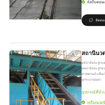
ถังเก็บคอน
ติดต่อ
สถานีนวด
ผลปาล์มจะถูกแ
ผลปาล์มจะถูกข
สายพานลำเลียงใ
ถูกระบายออก
อุปกรณ์ที่จำเ
เครื่องนวด