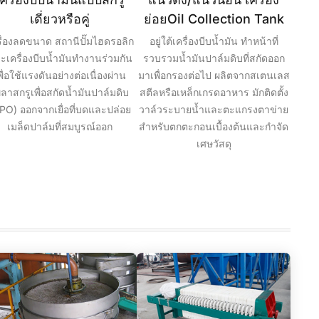
เดี่ยวหรือคู่
ย่อยOil Collection Tank
รื่องลดขนาด สถานีปั๊มไฮดรอลิก
อยู่ใต้เครื่องบีบน้ำมัน ทำหน้าที่
ะเครื่องบีบน้ำมันทำงานร่วมกัน
รวบรวมน้ำมันปาล์มดิบที่สกัดออก
พื่อใช้แรงดันอย่างต่อเนื่องผ่าน
มาเพื่อกรองต่อไป ผลิตจากสเตนเลส
ลาสกรูเพื่อสกัดน้ำมันปาล์มดิบ
สตีลหรือเหล็กเกรดอาหาร มักติดตั้ง
PO) ออกจากเยื่อที่บดและปล่อย
วาล์วระบายน้ำและตะแกรงตาข่าย
เมล็ดปาล์มที่สมบูรณ์ออก
สำหรับตกตะกอนเบื้องต้นและกำจัด
เศษวัสดุ