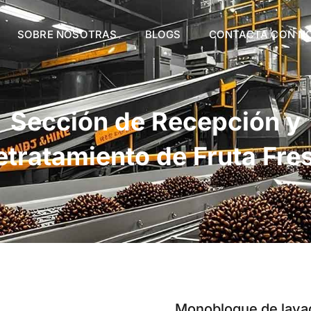
SOBRE NOSOTRAS
BLOGS
CONTACTA CON N
Sección de Recepción y
etratamiento de Fruta Fre
Monobloque de lavado