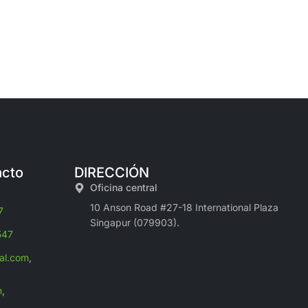
acto
DIRECCIÓN
Oficina central
10 Anson Road #27-18 International Plaza
7
Singapur (079903).
547
al.com
,
m
,