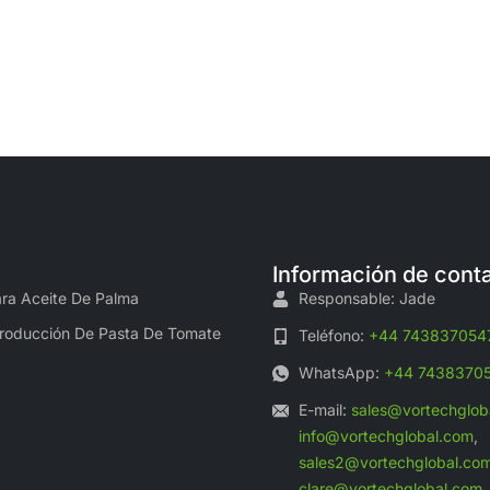
Información de cont
ra Aceite De Palma
Responsable: Jade
Producción De Pasta De Tomate
Teléfono:
+44 743837054
WhatsApp:
+44 7438370
E-mail:
sales@vortechglob
info@vortechglobal.com
,
sales2@vortechglobal.co
clare@vortechglobal.com