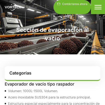
Ir
Contáctanos ahora
al
contenido
Sección de evaporación al
vacío
Categorías
Evaporador de vacío tipo raspador
Volumen: 1000L-1500L Volumen.
Acero inoxidable SUS304 para la estructura principal.
Estructura especial especialmente para la concentración de