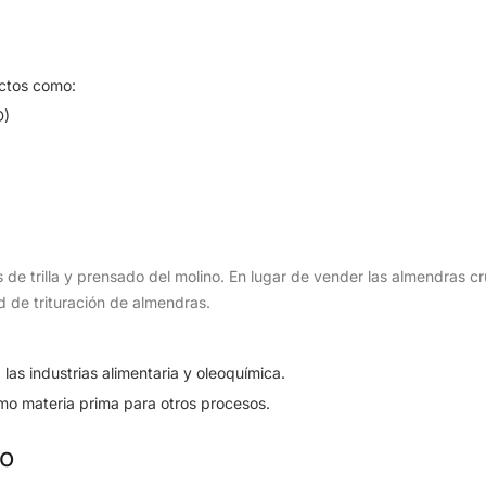
uctos como:
D)
de trilla y prensado del molino. En lugar de vender las almendras c
d de trituración de almendras.
 las industrias alimentaria y oleoquímica.
como materia prima para otros procesos.
do