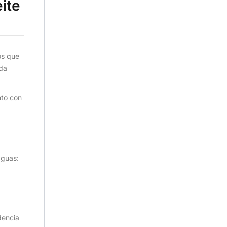
ite
os que
ada
nto con
aguas:
dencia