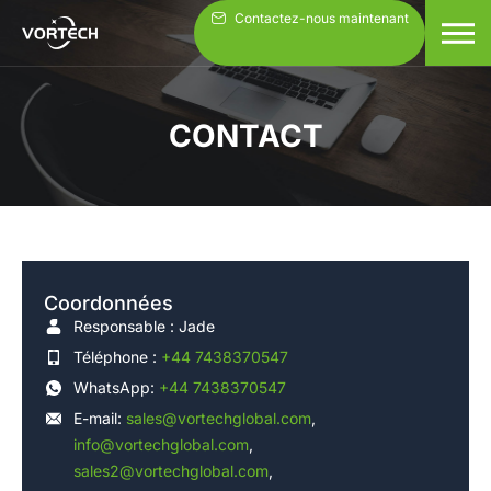
Aller
Contactez-nous maintenant
au
contenu
CONTACT
Coordonnées
Responsable : Jade
Téléphone :
+44 7438370547
WhatsApp:
+44 7438370547
E-mail:
sales@vortechglobal.com
,
info@vortechglobal.com
,
sales2@vortechglobal.com
,