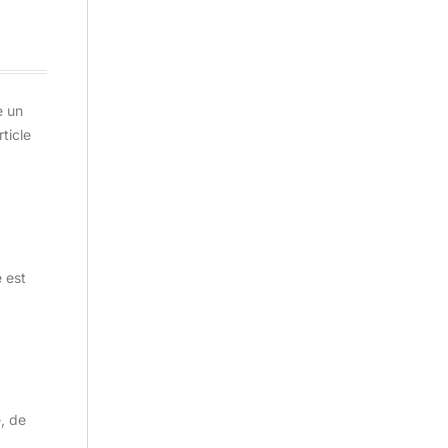
e un
ticle
 est
e, de