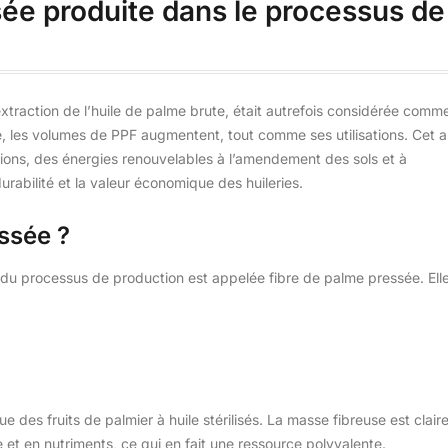
sée produite dans le processus de
xtraction de l’huile de palme brute, était autrefois considérée comm
, les volumes de PPF augmentent, tout comme ses utilisations. Cet ar
tions, des énergies renouvelables à l’amendement des sols et à
 durabilité et la valeur économique des huileries.
essée ?
e du processus de production est appelée fibre de palme pressée. Elle
 des fruits de palmier à huile stérilisés. La masse fibreuse est clair
et en nutriments, ce qui en fait une ressource polyvalente.