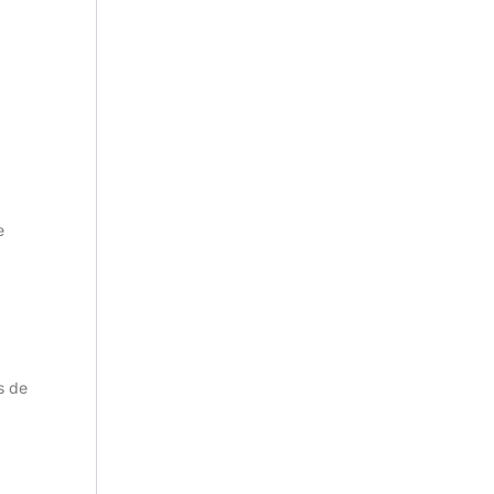
e
s de