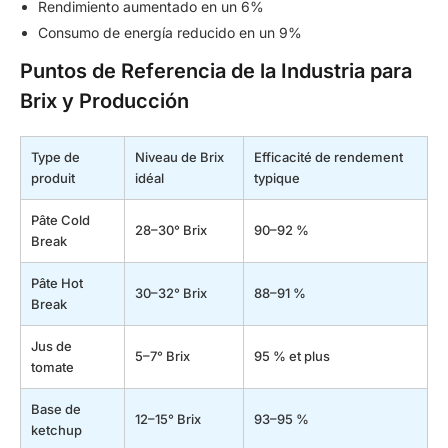
Rendimiento aumentado en un 6%
Consumo de energía reducido en un 9%
Puntos de Referencia de la Industria para
Brix y Producción
Type de
Niveau de Brix
Efficacité de rendement
produit
idéal
typique
Pâte Cold
28–30° Brix
90–92 %
Break
Pâte Hot
30–32° Brix
88–91 %
Break
Jus de
5–7° Brix
95 % et plus
tomate
Base de
12–15° Brix
93–95 %
ketchup