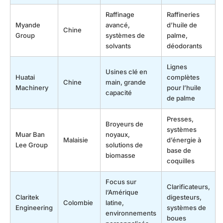
Raffinage
Raffineries
Myande
avancé,
d’huile de
Chine
Group
systèmes de
palme,
solvants
déodorants
Lignes
Usines clé en
Huatai
complètes
Chine
main, grande
Machinery
pour l’huile
capacité
de palme
Presses,
Broyeurs de
systèmes
Muar Ban
noyaux,
Malaisie
d’énergie à
Lee Group
solutions de
base de
biomasse
coquilles
Focus sur
Clarificateurs,
l’Amérique
Claritek
digesteurs,
Colombie
latine,
Engineering
systèmes de
environnements
boues